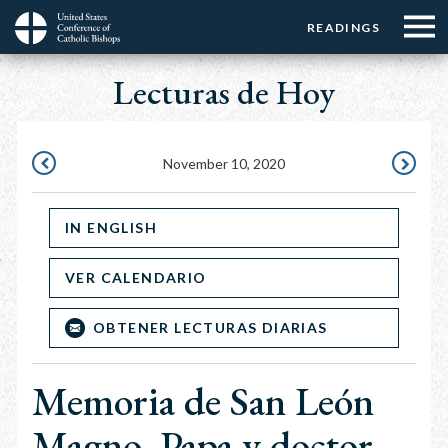
Menu:
Menu:
Skip
READINGS
Top
Top
to
Main
☰
Buttons
main
Lecturas de Hoy
navigation
Menu
content
November 10, 2020
NOVEMBER
NOVEMB
9,
11,
IN ENGLISH
2020
2020
VER CALENDARIO
OBTENER LECTURAS DIARIAS
Memoria de San León
Magno, Papa y doctor