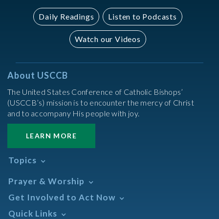
Daily Readings
Listen to Podcasts
Watch our Videos
About USCCB
The United States Conference of Catholic Bishops’
(USCCB’s) mission is to encounter the mercy of Christ
and to accompany His people with joy.
LEARN MORE
Topics
Abortion
Prayer & Worship
Africa
Daily Readings Calendar
Get Involved to Act Now
African American
Books of the BIble
Annual Report
Take Action
Quick Links
Search Mass Times