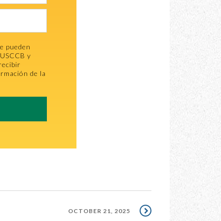
se pueden
la USCCB y
recibir
ormación de la
OCTOBER 21, 2025