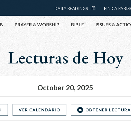
Menu:
DAILY READINGS
FIND A PARIS
DAILY
Top
READINGS
B
PRAYER & WORSHIP
BIBLE
ISSUES & ACTI
CALENDAR
Lecturas de Hoy
TOPICS
HELP NOW
TAKE ACTI
CONTACT P
MEETINGS 
October 20, 2025
GET CONN
PRAY
H
VER CALENDARIO
OBTENER LECTURA