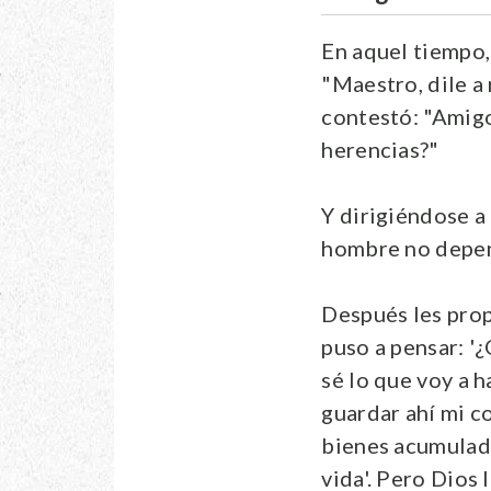
En aquel tiempo,
"Maestro, dile a
contestó: "Amigo
herencias?"
Y dirigiéndose a 
hombre no depend
Después les prop
puso a pensar: '
sé lo que voy a 
guardar ahí mi c
bienes acumulado
vida'. Pero Dios 