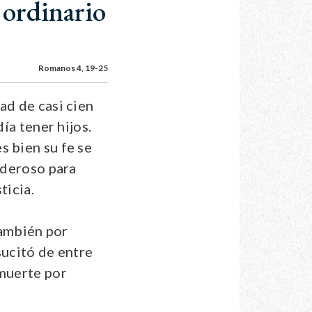
ordinario
Romanos 4, 19-25
ad de casi cien
ía tener hijos.
s bien su fe se
poderoso para
ticia.
también por
sucitó de entre
 muerte por