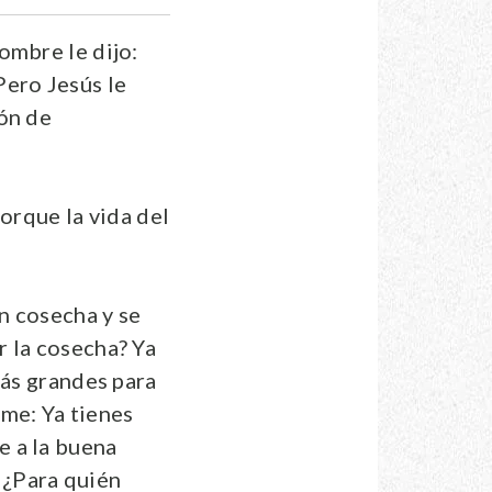
ombre le dijo:
Pero Jesús le
ón de
porque la vida del
n cosecha y se
r la cosecha? Ya
más grandes para
me: Ya tienes
e a la buena
. ¿Para quién