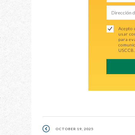
Acepto 
usar co
para ev
comunic
USCCB
OCTOBER 19, 2025