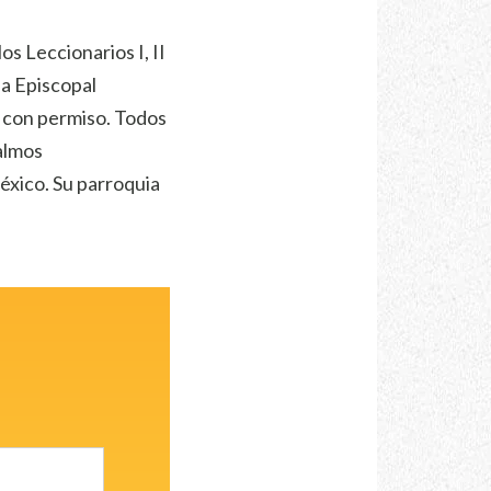
os Leccionarios I, II
ia Episcopal
s con permiso. Todos
almos
México. Su parroquia