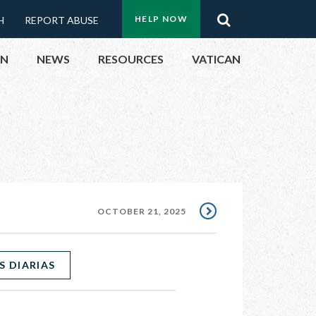
Menu:
Search
HELP NOW
H
REPORT ABUSE
Top
ON
NEWS
RESOURCES
VATICAN
Buttons
ON
UBLIC OFFICIALS
& EVENTS
OCTOBER 21, 2025
ECTED
S DIARIAS