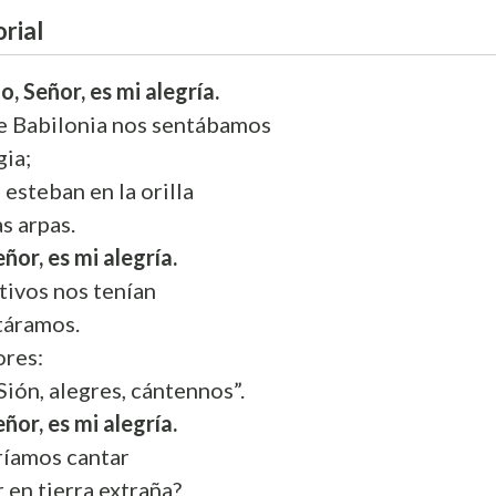
rial
, Señor, es mi alegría.
de Babilonia nos sentábamos
gia;
 esteban en la orilla
s arpas.
ñor, es mi alegría.
tivos nos tenían
táramos.
ores:
Sión, alegres, cántennos”.
ñor, es mi alegría.
ríamos cantar
 en tierra extraña?