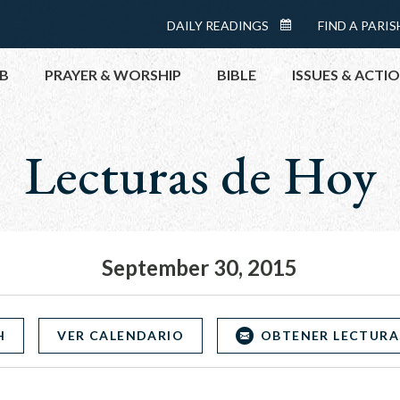
Menu:
DAILY READINGS
FIND A PARIS
DAILY
Top
READINGS
B
PRAYER & WORSHIP
BIBLE
ISSUES & ACTI
CALENDAR
Lecturas de Hoy
TOPICS
HELP NOW
TAKE ACTI
CONTACT P
MEETINGS 
September 30, 2015
GET CONN
PRAY
H
VER CALENDARIO
OBTENER LECTURA