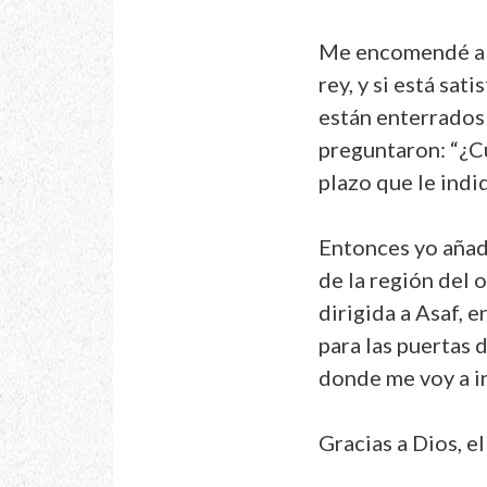
Me encomendé al D
rey, y si está sa
están enterrados 
preguntaron: “¿Cu
plazo que le indi
Entonces yo añadí
de la región del o
dirigida a Asaf, 
para las puertas 
donde me voy a in
Gracias a Dios, e