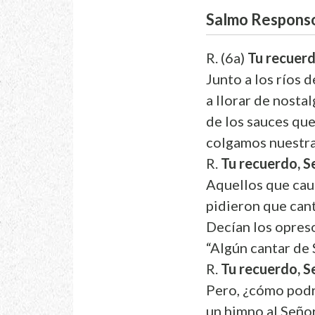
Salmo Responso
R. (6a)
Tu recuerdo
Junto a los ríos 
a llorar de nostal
de los sauces que
colgamos nuestra
R.
Tu recuerdo, Se
Aquellos que cau
pidieron que can
Decían los opres
“Algún cantar de 
R.
Tu recuerdo, Se
Pero, ¿cómo pod
un himno al Señor