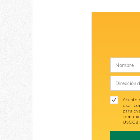
Acepto 
usar co
para ev
comunic
USCCB