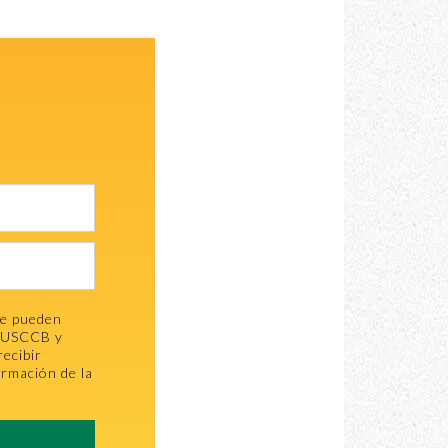
se pueden
la USCCB y
recibir
ormación de la