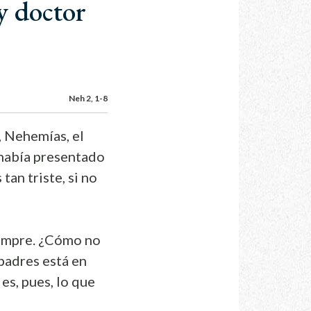
y doctor
Neh 2, 1-8
, Nehemías, el
e había presentado
tan triste, si no
siempre. ¿Cómo no
 padres está en
es, pues, lo que