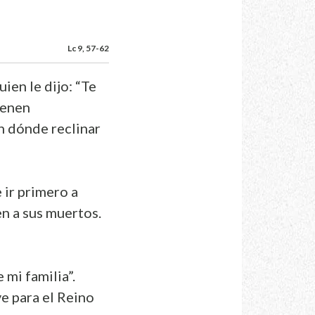
Lc 9, 57-62
ien le dijo: “Te
ienen
en dónde reclinar
 ir primero a
en a sus muertos.
 mi familia”.
ve para el Reino