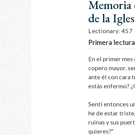
Memoria d
de la Igles
Lectionary: 457
Primera lectur
En el primer mes 
copero mayor, ser
ante él con cara t
estás enfermo? ¿
Sentí entonces un
he de estar trist
ruinas y sus puer
quieres?”