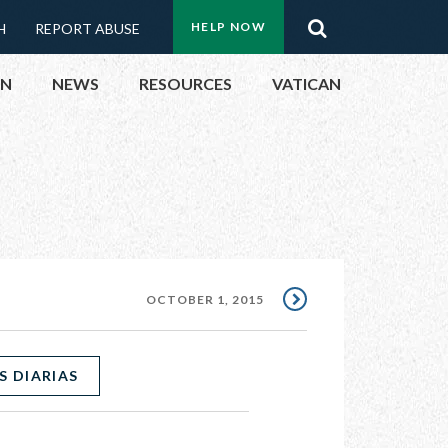
Menu:
Search
HELP NOW
H
REPORT ABUSE
Top
ON
NEWS
RESOURCES
VATICAN
Buttons
ON
UBLIC OFFICIALS
& EVENTS
OCTOBER 1, 2015
ECTED
S DIARIAS