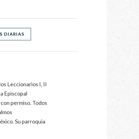
S DIARIAS
os Leccionarios I, II
ia Episcopal
s con permiso. Todos
almos
México. Su parroquia