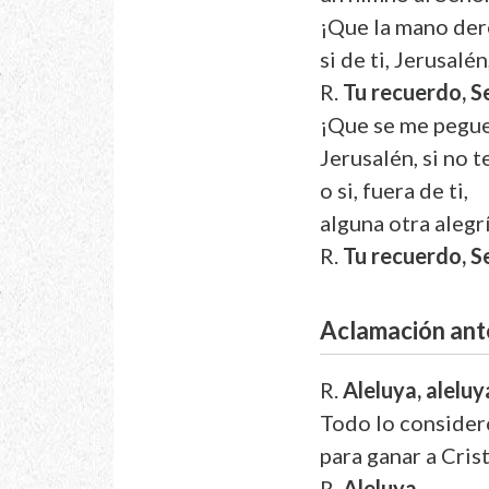
¡Que la mano der
si de ti, Jerusalé
R.
Tu recuerdo, Se
¡Que se me pegue 
Jerusalén, si no t
o si, fuera de ti,
alguna otra alegr
R.
Tu recuerdo, Se
Aclamación ant
R.
Aleluya, aleluy
Todo lo considero
para ganar a Crist
R.
Aleluya.