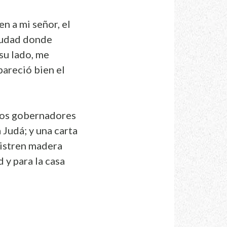
en a mi señor, el
 ciudad donde
 su lado, me
pareció bien el
 los gobernadores
a Judá; y una carta
nistren madera
 y para la casa