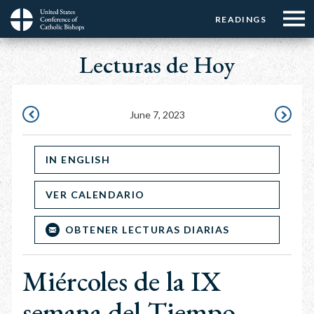
Menu:
Menu:
Skip
READINGS
Top
Top
to
Main
☰
Buttons
main
Lecturas de Hoy
navigation
Menu
content
June 7, 2023
JUNE
JUNE
6,
8,
IN ENGLISH
2023
2023
VER CALENDARIO
OBTENER LECTURAS DIARIAS
Miércoles de la IX
semana del Tiempo