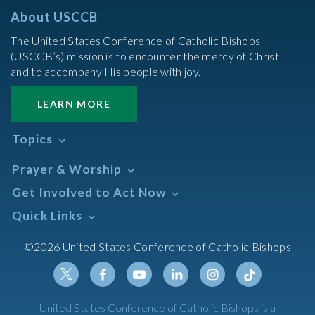
About USCCB
The United States Conference of Catholic Bishops’
(USCCB’s) mission is to encounter the mercy of Christ
and to accompany His people with joy.
LEARN MORE
Topics
Abortion
Prayer & Worship
Africa
Daily Readings Calendar
Get Involved to Act Now
African American
Books of the BIble
Annual Report
Take Action
Quick Links
Search Mass Times
Asia
Help Now
Parish/Mass Finder
Prayer
Asian/Pacific Islander
Meetings & Events
©2026 United States Conference of Catholic Bishops
Resources
Liturgical Year & Calendar
Assisted Suicide
Pray
Calendars
Sacraments
Bible
Newsletter Signup
Liturgy of the Hours
Bioethics
Social Media
Twitter
Facebook
Youtube
Linkedin
Instagram
Tiktok
United States Conference of Catholic Bishops is a
The Mass