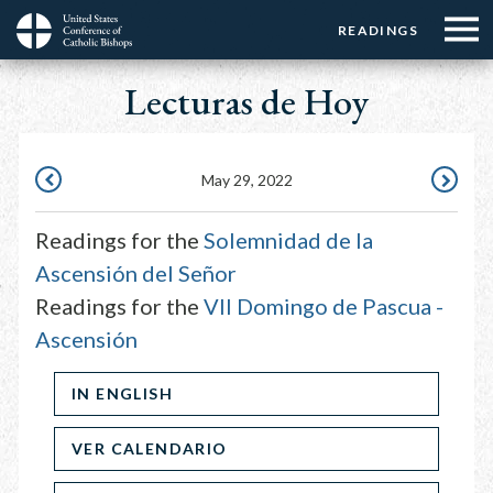
Menu:
Menu:
Skip
READINGS
Top
Top
to
Main
☰
Buttons
main
Lecturas de Hoy
navigation
Menu
content
May 29, 2022
MAY
MAY
28,
30,
Readings for the
Solemnidad de la
2022
2022
Ascensión del Señor
Readings for the
VII Domingo de Pascua -
Ascensión
IN ENGLISH
VER CALENDARIO