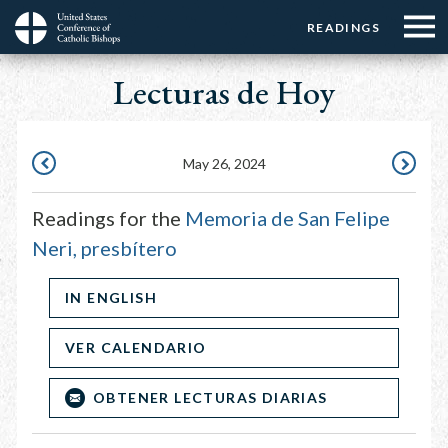
Menu:
Menu:
Skip
READINGS
Top
Top
to
Main
☰
Buttons
main
Lecturas de Hoy
navigation
Menu
content
May 26, 2024
MAY
MAY
25,
27,
Readings for the
Memoria de San Felipe
2024
2024
Neri, presbítero
IN ENGLISH
VER CALENDARIO
OBTENER LECTURAS DIARIAS