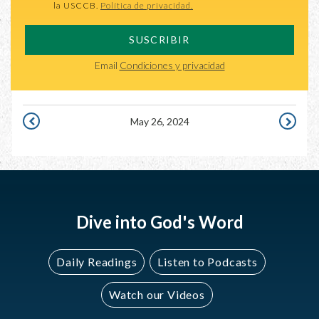
la USCCB.
Política de privacidad.
SUSCRIBIR
Email
Condiciones y privacidad
May 26, 2024
MAY
MAY
25,
27,
2024
2024
Dive into God's Word
Daily Readings
Listen to Podcasts
Watch our Videos