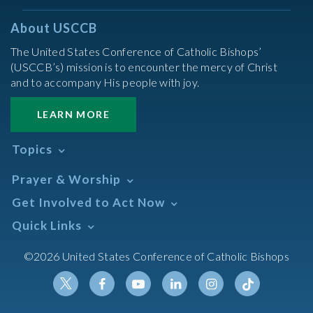
About USCCB
The United States Conference of Catholic Bishops’
(USCCB’s) mission is to encounter the mercy of Christ
and to accompany His people with joy.
LEARN MORE
Topics
Abortion
Prayer & Worship
Africa
Daily Readings Calendar
Get Involved to Act Now
African American
Books of the BIble
Annual Report
Take Action
Quick Links
Search Mass Times
Asia
Help Now
Parish/Mass Finder
Prayer
Asian/Pacific Islander
Meetings & Events
©2026 United States Conference of Catholic Bishops
Resources
Liturgical Year & Calendar
Assisted Suicide
Pray
Calendars
Sacraments
Bible
Newsletter Signup
Liturgy of the Hours
Bioethics