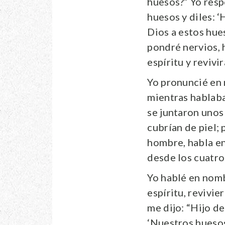
huesos?” Yo respo
huesos y diles: 
Dios a estos hues
pondré nervios, h
espíritu y revivi
Yo pronuncié en 
mientras hablaba
se juntaron unos
cubrían de piel; 
hombre, habla en 
desde los cuatro 
Yo hablé en nomb
espíritu, revivie
me dijo: “Hijo de
‘Nuestros huesos