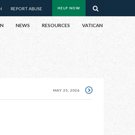
Menu:
Search
HELP NOW
H
REPORT ABUSE
Top
ON
NEWS
RESOURCES
VATICAN
Buttons
ON
UBLIC OFFICIALS
& EVENTS
MAY 25, 2026
ECTED