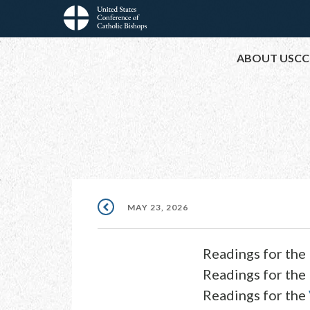
Skip
to
Main
main
ABOUT USCC
content
navigation
MAY 23, 2026
Readings for the
Readings for the
Readings for the