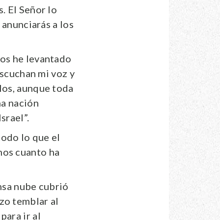
. El Señor lo
 anunciarás a los
los he levantado
 escuchan mi voz y
blos, aunque toda
na nación
srael”.
todo lo que el
mos cuanto ha
ensa nube cubrió
zo temblar al
para ir al