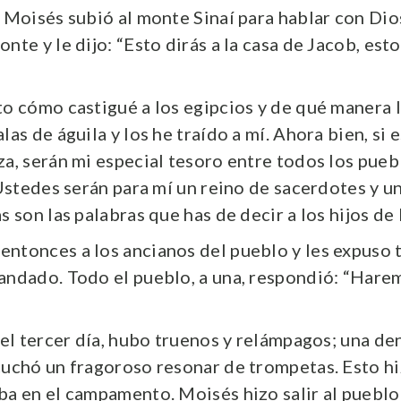
 Moisés subió al monte Sinaí para hablar con Dios
nte y le dijo: “Esto dirás a la casa de Jacob, esto
to cómo castigué a los egipcios y de qué manera 
las de águila y los he traído a mí. Ahora bien, si
za, serán mi especial tesoro entre todos los pue
 Ustedes serán para mí un reino de sacerdotes y u
s son las palabras que has de decir a los hijos de I
ntonces a los ancianos del pueblo y les expuso 
andado. Todo el pueblo, a una, respondió: “Hare
 del tercer día, hubo truenos y relámpagos; una d
cuchó un fragoroso resonar de trompetas. Esto hi
ba en el campamento. Moisés hizo salir al pueblo 