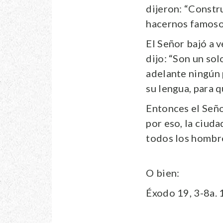
dijeron: “Constr
hacernos famosos
El Señor bajó a 
dijo: “Son un sol
adelante ningún 
su lengua, para 
Entonces el Señor
por eso, la ciud
todos los hombres
O bien:
Éxodo 19, 3-8a.