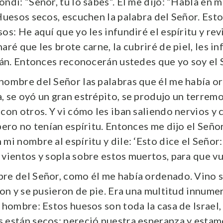
ndí: “Señor, tú lo sabes”. Él me dijo: “Habla en 
‘Huesos secos, escuchen la palabra del Señor. Esto
os: He aquí que yo les infundiré el espíritu y rev
aré que les brote carne, la cubriré de piel, les in
rán. Entonces reconocerán ustedes que yo soy el S
nombre del Señor las palabras que él me había o
, se oyó un gran estrépito, se produjo un terremo
 con otros. Y vi cómo les iban saliendo nervios y
pero no tenían espíritu. Entonces me dijo el Señor
mi nombre al espíritu y dile: ‘Esto dice el Señor: 
vientos y sopla sobre estos muertos, para que vuel
re del Señor, como él me había ordenado. Vino s
ron y se pusieron de pie. Era una multitud innume
 hombre: Estos huesos son toda la casa de Israel,
 están secos; pereció nuestra esperanza y estam