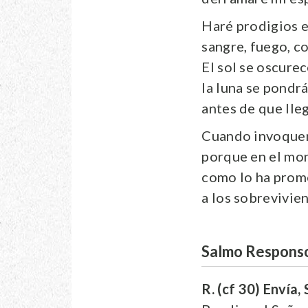
Haré prodigios en
sangre, fuego, c
El sol se oscurec
la luna se pondrá
antes de que lleg
Cuando invoquen 
porque en el mon
como lo ha prom
a los sobrevivien
Salmo Responso
R. (cf 30) Envía, 