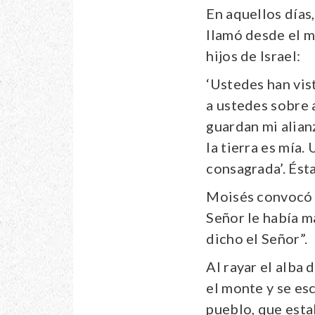
En aquellos días,
llamó desde el mo
hijos de Israel:
‘Ustedes han vis
a ustedes sobre a
guardan mi alian
la tierra es mía.
consagrada’. Ésta
Moisés convocó e
Señor le había m
dicho el Señor”.
Al rayar el alba
el monte y se es
pueblo, que esta