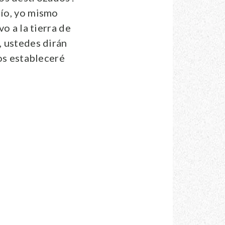
mío, yo mismo
vo a la tierra de
, ustedes dirán
los estableceré