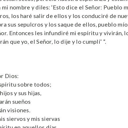
n mi nombre y diles: ‘Esto dice el Señor: Pueblo 
ros, los haré salir de ellos y los conduciré de nue
ra sus sepulcros y los saque de ellos, pueblo mío
or. Entonces les infundiré mi espíritu y vivirán, 
rán que yo, el Señor, lo dije y lo cumplí’ ”.
or Dios:
píritu sobre todos;
ijos y sus hijas,
ñarán sueños
án visiones.
s siervos y mis siervas
íritu en aquellos días.