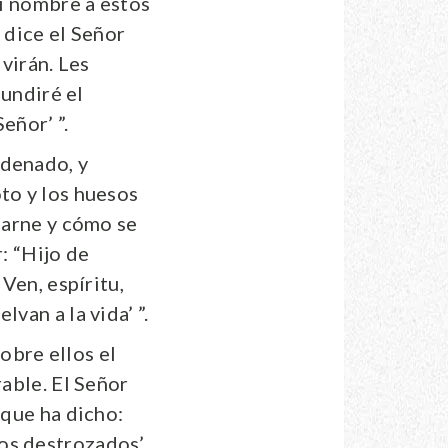
mi nombre a estos
 dice el Señor
ivirán. Les
fundiré el
eñor’ ”.
rdenado, y
to y los huesos
 carne y cómo se
: “Hijo de
Ven, espíritu,
van a la vida’ ”.
obre ellos el
rable. El Señor
 que ha dicho:
os destrozados’.