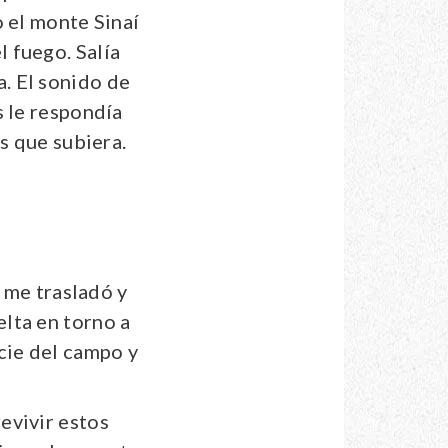
o el monte Sinaí
 fuego. Salía
. El sonido de
s le respondía
s que subiera.
u me trasladó y
lta en torno a
cie del campo y
evivir estos