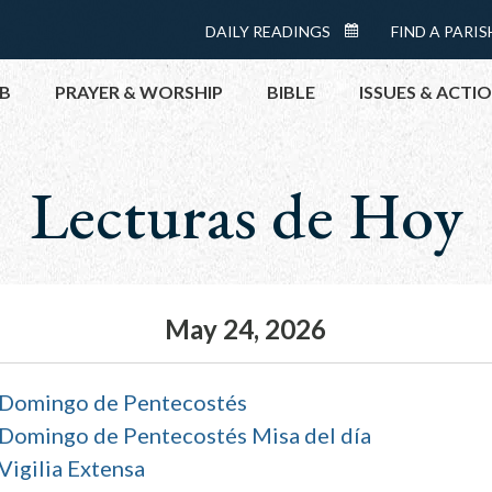
Menu:
DAILY READINGS
FIND A PARIS
DAILY
Top
READINGS
B
PRAYER & WORSHIP
BIBLE
ISSUES & ACTI
CALENDAR
Lecturas de Hoy
TOPICS
HELP NOW
TAKE ACTI
CONTACT P
MEETINGS 
May 24, 2026
GET CONN
PRAY
Domingo de Pentecostés
Domingo de Pentecostés Misa del día
Vigilia Extensa