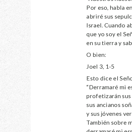
Por eso, habla e
abriré sus sepulc
Israel. Cuando ab
que yo soy el Señ
en su tierra y sab
O bien:
Joel 3, 1-5
Esto dice el Señ
“Derramaré mi es
profetizarán sus h
sus ancianos so
y sus jóvenes ver
También sobre mi
derramaré mi esp