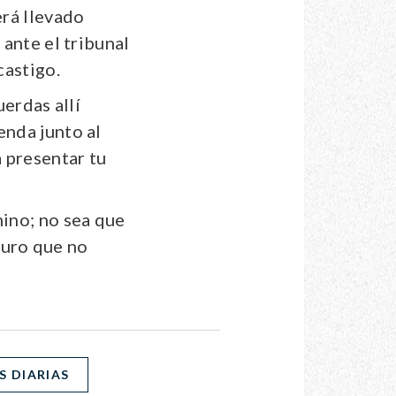
erá llevado
 ante el tribunal
castigo.
uerdas allí
enda junto al
a presentar tu
mino; no sea que
eguro que no
S DIARIAS