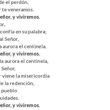
de el perdón,
r te veneramos.
eñor, y viviremos.
or,
confía en su palabra;
al Señor,
 aurora el centinela.
eñor, y viviremos.
a aurora el centinela,
 Señor,
 viene la misericordia
de la redención,
su pueblo
quidades.
eñor, y viviremos.