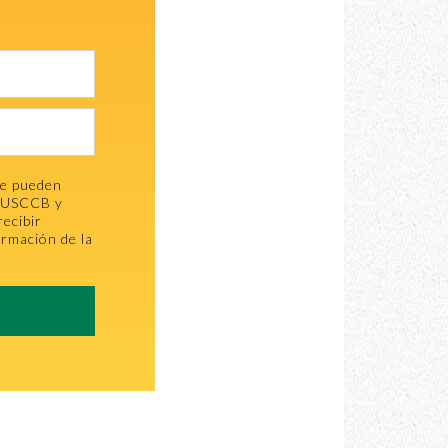
se pueden
la USCCB y
recibir
ormación de la