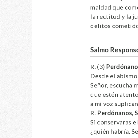
maldad que comet
la rectitud y la j
delitos cometido
Salmo Responso
R. (3)
Perdónanos
Desde el abismo 
Señor, escucha m
que estén atento
a mi voz suplica
R.
Perdónanos, S
Si conservaras el
¿quién habría, Se