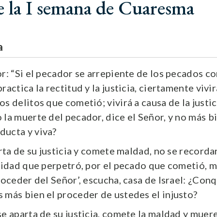
e la I semana de Cuaresma
a
or: “Si el pecador se arrepiente de los pecados c
ractica la rectitud y la justicia, ciertamente vivi
s delitos que cometió; vivirá a causa de la justic
 la muerte del pecador, dice el Señor, y no más b
ducta y viva?
arta de su justicia y comete maldad, no se recordar
uidad que perpetró, por el pecado que cometió, mo
roceder del Señor’, escucha, casa de Israel: ¿Conq
 más bien el proceder de ustedes el injusto?
se aparta de su justicia, comete la maldad y muer