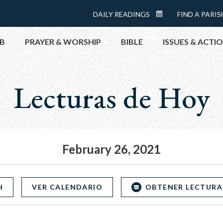
Menu:
DAILY READINGS
FIND A PARIS
DAILY
Top
READINGS
B
PRAYER & WORSHIP
BIBLE
ISSUES & ACTI
CALENDAR
Lecturas de Hoy
TOPICS
HELP NOW
TAKE ACTI
CONTACT P
MEETINGS 
February 26, 2021
GET CONN
PRAY
H
VER CALENDARIO
OBTENER LECTURA