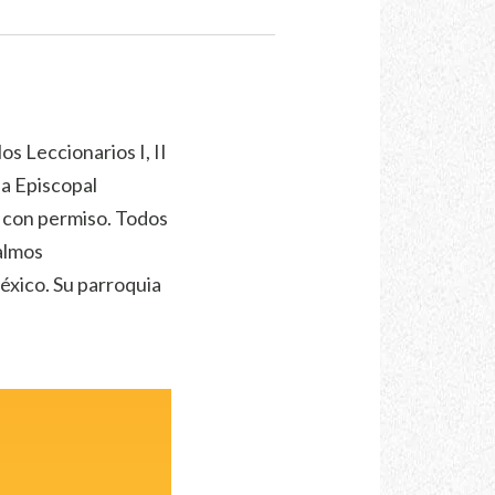
os Leccionarios I, II
ia Episcopal
s con permiso. Todos
almos
México. Su parroquia