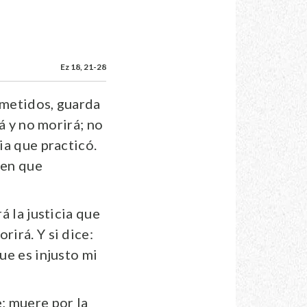
Ez 18, 21-28
ometidos, guarda
rá y no morirá; no
ia que practicó.
ien que
á la justicia que
rirá. Y si dice:
ue es injusto mi
e; muere por la