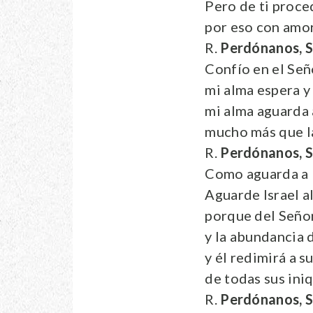
Pero de ti proce
por eso con amo
R.
Perdónanos, S
Confío en el Señ
mi alma espera y 
mi alma aguarda 
mucho más que la
R.
Perdónanos, S
Como aguarda a l
Aguarde Israel al
porque del Señor
y la abundancia 
y él redimirá a 
de todas sus ini
R.
Perdónanos, S