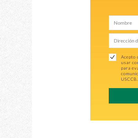
Acepto 
usar co
para ev
comunic
USCCB