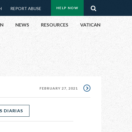
Menu:
Search
HELP NOW
H
REPORT ABUSE
Top
ON
NEWS
RESOURCES
VATICAN
Buttons
ON
UBLIC OFFICIALS
& EVENTS
FEBRUARY 27, 2021
ECTED
S DIARIAS