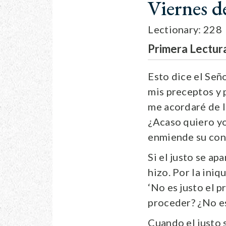
Viernes d
Lectionary: 228
Primera Lectur
Esto dice el Señ
mis preceptos y p
me acordaré de lo
¿Acaso quiero yo
enmiende su con
Si el justo se ap
hizo. Por la iniq
‘No es justo el p
proceder? ¿No es
Cuando el justo 